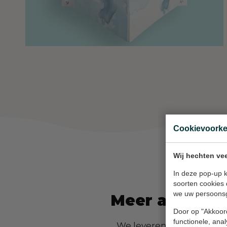
Cookievoork
Wij hechten vee
In deze pop-up k
soorten cookies 
we uw persoons
Meer attentie
Door op "Akkoord
functionele, ana
We leveren v-borden in ve