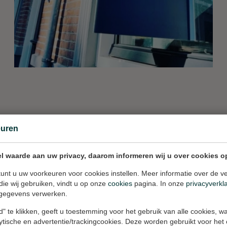
euren
l waarde aan uw privacy, daarom informeren wij u over cookies o
unt u uw voorkeuren voor cookies instellen. Meer informatie over de ve
die wij gebruiken, vindt u op onze
cookies
pagina. In onze
privacyverkl
gegevens verwerken.
waarde voor jouw woning o
" te klikken, geeft u toestemming voor het gebruik van alle cookies, 
lytische en advertentie/trackingcookies. Deze worden gebruikt voor het
rschillende formaten voor zowel particulier als prof