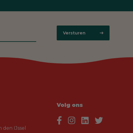
Versturen
Volg ons
 den IJssel