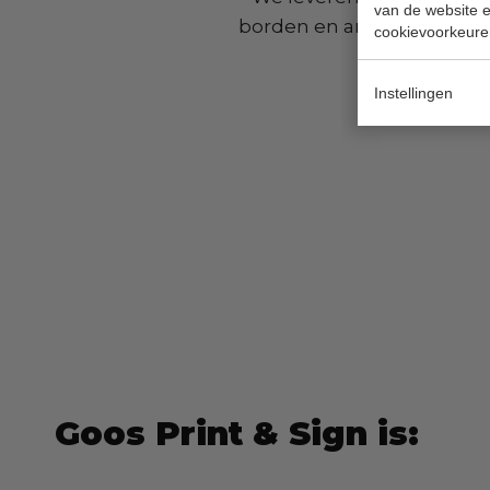
van de website en
borden en andere bijbehor
cookievoorkeure
Instellingen
Goos Print & Sign is: