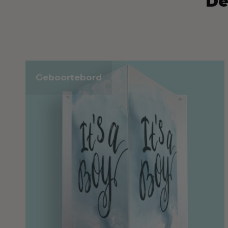
De
Geboortebord