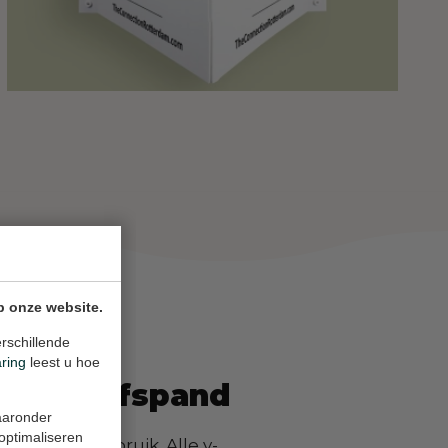
p onze website.
rschillende
aring
leest u hoe
f bedrijfspand
waaronder
 optimaliseren
essioneel gebruik. Alle v-