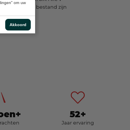
ellingen" om uw
 de producten bestand zijn
Akkoord
joen+
52+
drachten
Jaar ervaring