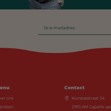
enu
Contact
ver ons
Kompasstraat 34
iensten
2901 AM Capelle aan