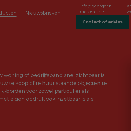
E: info@goosgps.nl
K
T: 0180 68 32 15
29
ducten
Nieuwsbrieven
Contact of advies
w woning of bedrijfspand snel zichtbaar is
 uw te koop of te huur staande objecten te
-borden voor zowel particulier als
met eigen opdruk ook inzetbaar is als