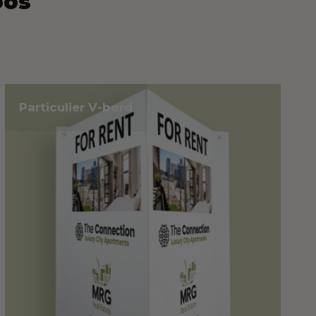
oos
Particulier V-bord