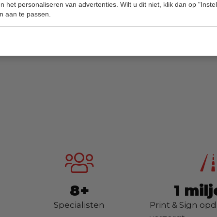
 het personaliseren van advertenties. Wilt u dit niet, klik dan op "Inst
ende producten zijn van goede kwaliteit waardoor
n aan te passen.
tegen alle weersomstandigheden.
8+
1 mil
Specialisten
Print & Sign op