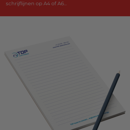
schrijflijnen op A4 of A6...