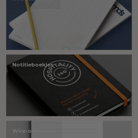
Notitieboekjes
Wire-o blokken