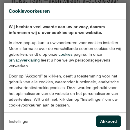
huisstijl dan maken wij een layout die daar
mooi op aansluit. Heb je al een ontwerp? Dan
Cookievoorkeuren
kan je dit ook bij ons aanleveren. Samen kiezen
we het materiaal en afhankelijk van jouw
Wij hechten veel waarde aan uw privacy, daarom
keuze drukken of printen we digitaal. Uiteraard
informeren wij u over cookies op onze website.
mogelijk in elk formaat en
In deze pop-up kunt u uw voorkeuren voor cookies instellen.
gewenste afwerking.
Meer informatie over de verschillende soorten cookies die wij
gebruiken, vindt u op onze
cookies
pagina. In onze
privacyverklaring
leest u hoe we uw persoonsgegevens
verwerken.
Door op "Akkoord" te klikken, geeft u toestemming voor het
gebruik van alle cookies, waaronder functionele, analytische
en advertentie/trackingcookies. Deze worden gebruikt voor
het optimaliseren van de website en het personaliseren van
Goos Print & Sign is:
advertenties. Wilt u dit niet, klik dan op "Instellingen" om uw
cookievoorkeuren aan te passen.
Instellingen
Akkoord