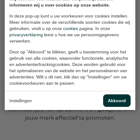
informeren wij u over cookies op onze website.
"Design is thinking made
visual"
In deze pop-up kunt u uw voorkeuren voor cookies instellen.
Meer informatie over de verschillende soorten cookies die wij
gebruiken, vindt u op onze
cookies
pagina. In onze
privacyverklaring
leest u hoe we uw persoonsgegevens
verwerken.
Door op "Akkoord" te klikken, geeft u toestemming voor het
Wij ontwerpen logo's met
gebruik van alle cookies, waaronder functionele, analytische
passie en plezier. Mogen wij
en advertentie/trackingcookies. Deze worden gebruikt voor
ook voor jou een uniek ontwerp
het optimaliseren van de website en het personaliseren van
creëren?
advertenties. Wilt u dit niet, klik dan op "Instellingen" om uw
cookievoorkeuren aan te passen.
Logo’s kunnen voor uiteenlopende
doeleinden worden ingezet, zoals
Instellingen
Akkoord
visitekaartjes, roll-up banners en gadgets, om
jouw merk effectief te promoten.