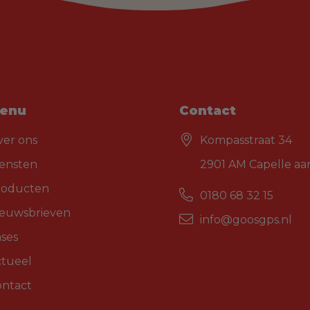
enu
Contact
ver ons
Kompasstraat 34
iensten
2901 AM Capelle aan
roducten
0180 68 32 15
ieuwsbrieven
info@goosgps.nl
ses
ctueel
ontact