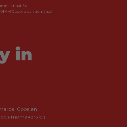
ompasstraat 34
01 AM Capelle aan den IJssel
y in
 Marcel Goos en
 Reclamemakers bij
.