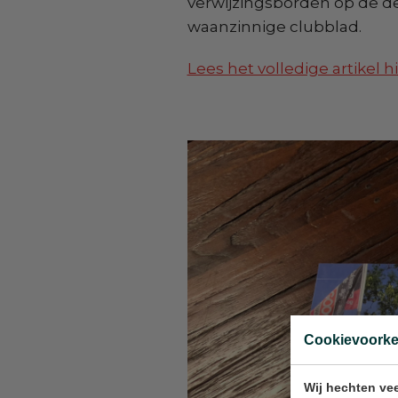
verwijzingsborden op de d
waanzinnige clubblad.
Lees het volledige artikel h
Cookievoork
Wij hechten vee