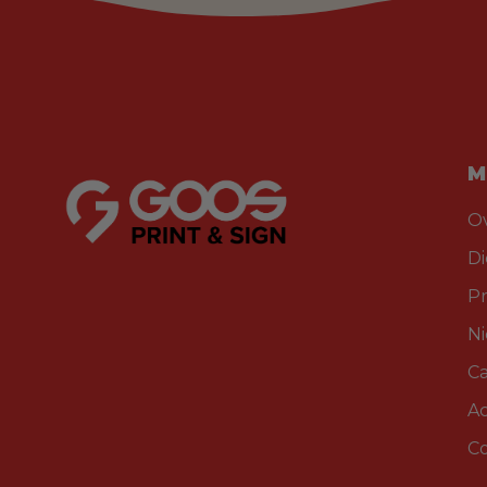
M
O
D
P
N
Ca
A
C