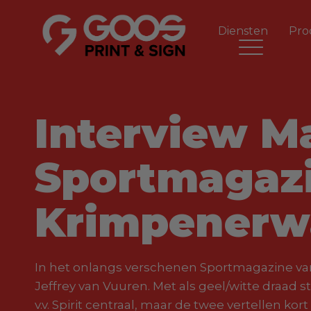
Diensten
Pro
Interview Ma
Sportmagaz
Krimpenerw
In het onlangs verschenen Sportmagazine va
Jeffrey van Vuuren. Met als geel/witte draad
v.v. Spirit centraal, maar de twee vertellen 