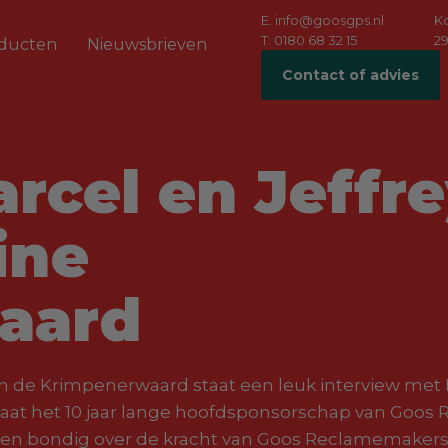
E: info@goosgps.nl
K
T: 0180 68 32 15
29
ducten
Nieuwsbrieven
Contact of advies
rcel en Jeffre
ine
aard
n de Krimpenerwaard staat een leuk interview met
 staat het 10 jaar lange hoofdsponsorschap van Goos
kort en bondig over de kracht van Goos Reclamemakers