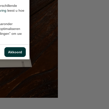
rschillende
aring
leest u hoe
waaronder
 optimaliseren
ellingen" om uw
Akkoord