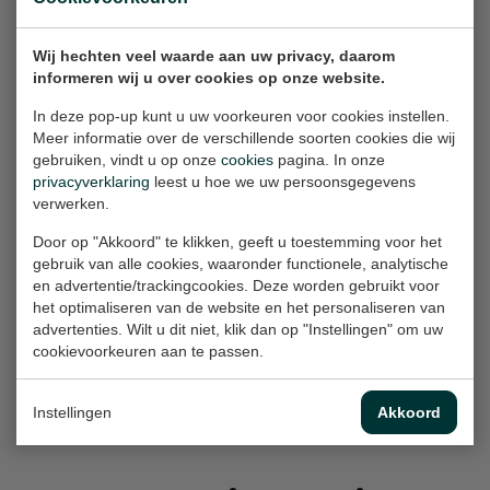
Behalve een uitdrukking, gedicht, foto of
Rotterdams feit heeft de Rotterdamse
Wij hechten veel waarde aan uw privacy, daarom
Scheurkalender ook de fameuze 'wan lijners'
informeren wij u over cookies op onze website.
die tot nadenken stemmen.
In deze pop-up kunt u uw voorkeuren voor cookies instellen.
Meer informatie over de verschillende soorten cookies die wij
Voor meer informatie:
gebruiken, vindt u op onze
cookies
pagina. In onze
de online scheurkalender op Instagram:
privacyverklaring
leest u hoe we uw persoonsgegevens
@derotterdamsescheurkalender
verwerken.
voor de gedrukte versie:
Door op "Akkoord" te klikken, geeft u toestemming voor het
derotterdamsescheurkalender.nl
gebruik van alle cookies, waaronder functionele, analytische
en advertentie/trackingcookies. Deze worden gebruikt voor
Jack Kerklaan: 06 54 27 23 68
het optimaliseren van de website en het personaliseren van
Marcel Goos: 06055087 23 35
advertenties. Wilt u dit niet, klik dan op "Instellingen" om uw
cookievoorkeuren aan te passen.
Terug naar overzicht
Instellingen
Akkoord