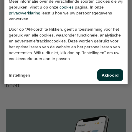
Meer informatie over de verschillende soorten cookies die wij
verscheidenheid aan beeldschermresoluties
gebruiken, vindt u op onze
cookies
pagina. In onze
privacyverklaring
leest u hoe we uw persoonsgegevens
alsmaar toeneemt, is dit een belangrijk punt in
verwerken.
de ontwikkeling van een website.
Door op "Akkoord" te klikken, geeft u toestemming voor het
gebruik van alle cookies, waaronder functionele, analytische
Online marketing
en advertentie/trackingcookies. Deze worden gebruikt voor
Met een vaste aanpak wordt gezorgd voor een
het optimaliseren van de website en het personaliseren van
advertenties. Wilt u dit niet, klik dan op "Instellingen" om uw
betere online vindbaarheid van Heinenx. De
cookievoorkeuren aan te passen.
online marketing campagne zorgt ervoor dat
de organisatie dezelfde autoriteit gaat claimen
Instellingen
Akkoord
in Google, als de offline autoriteit die het al
heeft.