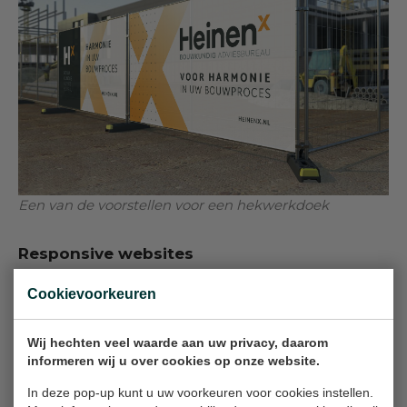
Een van de voorstellen voor een hekwerkdoek
Responsive
websites
Deze passen zich aan aan het scherm
Cookievoorkeuren
waarmee een bezoeker de website bekijkt. Of
dit nu een desktop monitor is, een tablet, of
Wij hechten veel waarde aan uw privacy, daarom
een smartphone. Er is slechts Ã©Ã©n website,
informeren wij u over cookies op onze website.
waarvan de layout zich aanpast aan de
In deze pop-up kunt u uw voorkeuren voor cookies instellen.
resolutie van het beeldscherm. Omdat de